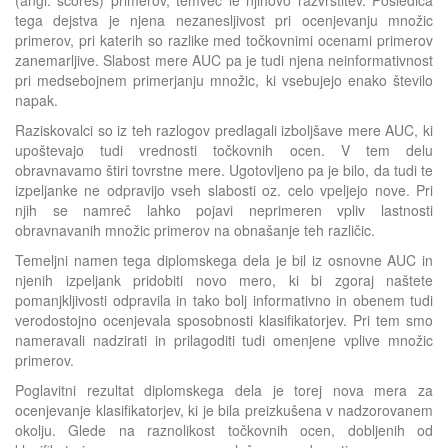
tega dejstva je njena nezanesljivost pri ocenjevanju množic
primerov, pri katerih so razlike med točkovnimi ocenami primerov
zanemarljive. Slabost mere AUC pa je tudi njena neinformativnost
pri medsebojnem primerjanju množic, ki vsebujejo enako število
napak.
Raziskovalci so iz teh razlogov predlagali izboljšave mere AUC, ki
upoštevajo tudi vrednosti točkovnih ocen. V tem delu
obravnavamo štiri tovrstne mere. Ugotovljeno pa je bilo, da tudi te
izpeljanke ne odpravijo vseh slabosti oz. celo vpeljejo nove. Pri
njih se namreč lahko pojavi neprimeren vpliv lastnosti
obravnavanih množic primerov na obnašanje teh različic.
Temeljni namen tega diplomskega dela je bil iz osnovne AUC in
njenih izpeljank pridobiti novo mero, ki bi zgoraj naštete
pomanjkljivosti odpravila in tako bolj informativno in obenem tudi
verodostojno ocenjevala sposobnosti klasifikatorjev. Pri tem smo
nameravali nadzirati in prilagoditi tudi omenjene vplive množic
primerov.
Poglavitni rezultat diplomskega dela je torej nova mera za
ocenjevanje klasifikatorjev, ki je bila preizkušena v nadzorovanem
okolju. Glede na raznolikost točkovnih ocen, dobljenih od