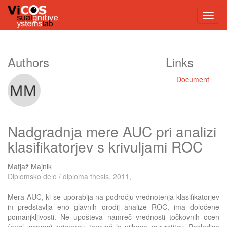
Authors
Links
Document
Nadgradnja mere AUC pri analizi
klasifikatorjev s krivuljami ROC
Matjaž Majnik
Diplomsko delo / diploma thesis, 2011,
Mera AUC, ki se uporablja na področju vrednotenja klasifikatorjev
in predstavlja eno glavnih orodij analize ROC, ima določene
pomanjkljivosti. Ne upošteva namreč vrednosti točkovnih ocen
(angl. scores) primerov, temveč le njihovo razvrstitev. Posledica